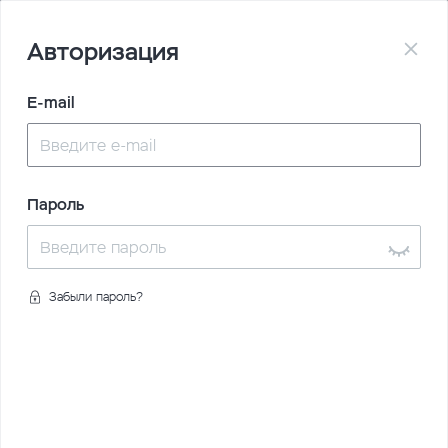
Авторизация
E-mail
Главная
О нас
Контакты
Для просмотра данной страницы необходимо
авторизоваться.
Пароль
Забыли пароль?