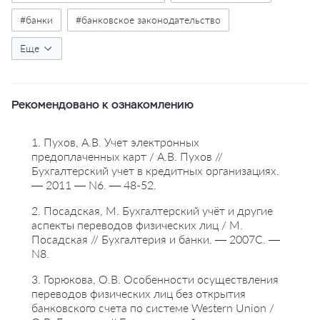
#банки
#банковское законодательство
#бухгалтерский учет
Еще
#учет в банках
#проводки
#учет средств
Рекомендовано к ознакомлению
1. Пухов, А.В. Учет электронных
предоплаченных карт / А.В. Пухов //
Бухгалтерский учет в кредитных организациях.
— 2011 — N6. — 48-52.
2. Посадская, М. Бухгалтерский учёт и другие
аспекты переводов физических лиц / М.
Посадская // Бухгалтерия и банки. — 2007C. —
N8.
3. Горюкова, О.В. Особенности осуществления
переводов физических лиц без открытия
банковского счета по системе Western Union /