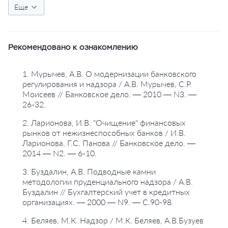
#мегарегулятор
Еще
#пруденциальный надзор
#международные стандарты финансовой отчетности
Рекомендовано к ознакомлению
1. Мурычев, А.В. О модернизации банковского
регулирования и надзора / А.В. Мурычев, С.Р.
Моисеев // Банковское дело. — 2010 — N3. —
26-32.
2. Ларионова, И.В. "Очищение" финансовых
рынков от нежизнеспособных банков / И.В.
Ларионова, Г.С. Панова // Банковское дело. —
2014 — N2. — 6-10.
3. Буздалин, А.В. Подводные камни
методологии пруденциального надзора / А.В.
Буздалин // Бухгалтерский учет в кредитных
организациях. — 2000 — N9. — С.90-98.
4. Беляев, М.К. Надзор / М.К. Беляев, А.В.Бузуев