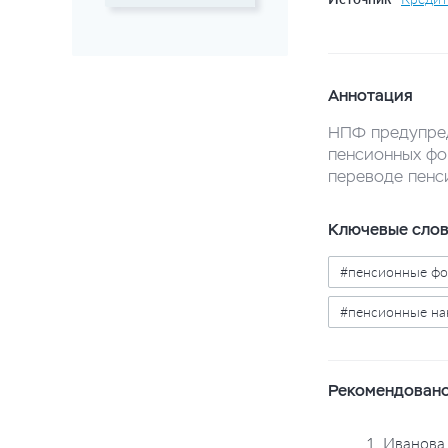
Аннотация
НПФ предупред
пенсионных фо
переводе пенс
Ключевые сло
#пенсионные ф
#пенсионные на
Рекомендовано
1. Иванова