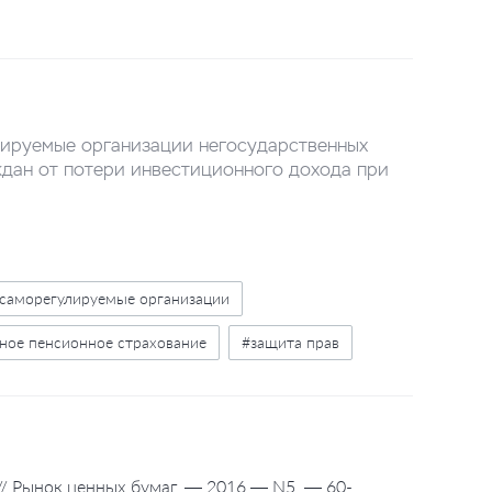
лируемые организации негосударственных
дан от потери инвестиционного дохода при
саморегулируемые организации
ное пенсионное страхование
#защита прав
// Рынок ценных бумаг. — 2016 — N5. — 60-