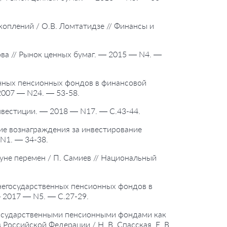
оплений / О.В. Ломтатидзе // Финансы и
ова // Рынок ценных бумаг. — 2015 — N4. —
енных пенсионных фондов в финансовой
 2007 — N24. — 53-58.
инвестиции. — 2018 — N17. — С.43-44.
ие вознаграждения за инвестирование
 N1. — 34-38.
уне перемен / П. Самиев // Национальный
негосударственных пенсионных фондов в
— 2017 — N5. — С.27-29.
егосударственными пенсионными фондами как
оссийской Федерации / Н. В. Спасская, Е. В.