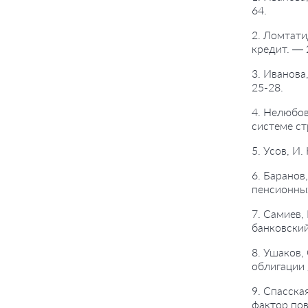
64.
2. Ломтати
кредит. — 
3. Иванова
25-28.
4. Нелюбов
системе ст
5. Усов, И
6. Баранов
пенсионных
7. Самиев,
банковский
8. Ушаков,
облигации 
9. Спасска
фактор пов