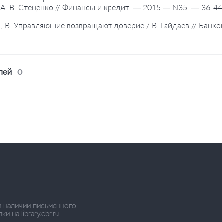
 А. В. Стеценко // Финансы и кредит. — 2015 — N35. — 36-44
в, В. Управляющие возвращают доверие / В. Гайдаев // Банк
лей
0
и наличии письменного
 на library.cbr.ru