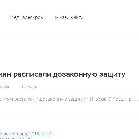
Медиаресурсы
Музей книги
иям расписали дозаконную защиту
ouver
Harvard
ениям расписали дозаконную защиту / И. Усов // Кредиты и
и инвестиции, 2018, N 17
ы и инвестиции