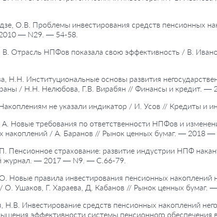
дзе, О.В. Проблемы инвестирования средств пенсионных нак
2010 — N29. — 54-58.
, В. Отрасль НПФов показала свою эффективность / В. Иван
а, Н.Н. Институциональные основы развития негосударств
раны / Н.Н. Нелюбова, Г.В. Вирабян // Финансы и кредит. —
. Накоплениям не указали индикатор / И. Усов // Кредиты и 
, А. Новые требования по ответственности НПФов и изменен
 накоплений / А. Баранов // Рынок ценных бумаг. — 2018 —
 П. Пенсионное страхование: развитие индустрии НПФ накан
 журнал. — 2017 — N9. — С.66-79.
 О. Новые правила инвестирования пенсионных накоплений 
/ О. Ушаков, Г. Хараева, Д. Кабанов // Рынок ценных бумаг. 
я, Н.В. Инвестирование средств пенсионных накоплений н
ышения эффективности системы пенсионного обеспечения в Р