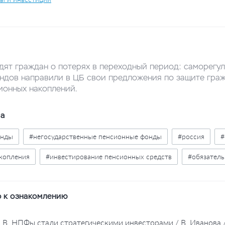
ят граждан о потерях в переходный период: саморегу
ндов направили в ЦБ свои предложения по защите граж
ионных накоплений.
ва
онды
#негосударственные пенсионные фонды
#россия
#
копления
#инвестирование пенсионных средств
#обязатель
 к ознакомлению
, В. НПФы стали стратегическими инвесторами / В. Иванова 