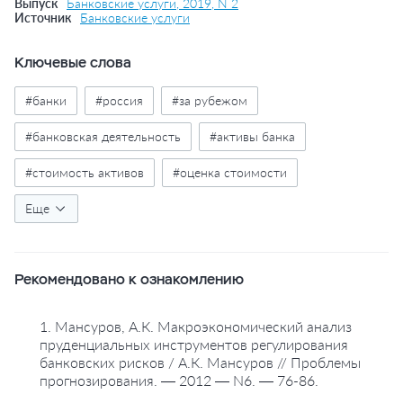
Выпуск
Банковские услуги, 2019, N 2
Источник
Банковские услуги
Ключевые слова
#банки
#россия
#за рубежом
#банковская деятельность
#активы банка
#стоимость активов
#оценка стоимости
#банковские риски
Еще
#риски финансовые
#управление рисками
#финансовые операции
Рекомендовано к ознакомлению
#методы расчетов
1. Мансуров, А.К. Макроэкономический анализ
пруденциальных инструментов регулирования
банковских рисков / А.К. Мансуров // Проблемы
прогнозирования. — 2012 — N6. — 76-86.