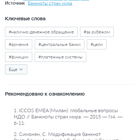
Источник
Банкноты стран мира
Ключевые слова
#налично-денежное обращение
#за рубежом
#армения
#центральные банки
#цели
#функции
#платежные системы
#денежный оборот
Еще
#национальная валюта
#деньги
#банкноты
#защита денег
#схемы
Рекомендовано к ознакомлению
#банковская статистика
#таблицы
1. ICCOS EMEA (Милан): глобальные вопросы
НДО // Банкноты стран мира. — 2015 — N4. —
6-11.
2. Симонян, С. Модификация банкнот