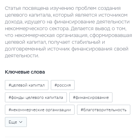
Статья посвящена изучению проблем создания
целевого капитала, который является источником
дохода, идущего на финансирование деятельности
некоммерческого сектора. Делается вывод о том,
что некоммерческая организация, сформировавшая
целевой капитал, получает стабильный и
долговременный источник финансирования своей
деятельности.
Ключевые слова
#целевой капитал
#россия
#фонды целевого капитала
#финансирование
#некоммерческие организации
#благотворительность
#эндаумент
Еще
#статистика
#диаграммы
#таблицы