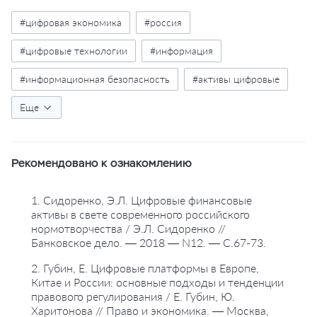
#цифровая экономика
#россия
#цифровые технологии
#информация
#информационная безопасность
#активы цифровые
#собственность
Еще
#криптовалюты
#большие данные
#правовое регулирование
#законодательство
Рекомендовано к ознакомлению
1. Сидоренко, Э.Л. Цифровые финансовые
активы в свете современного российского
нормотворчества / Э.Л. Сидоренко //
Банковское дело. — 2018 — N12. — С.67-73.
2. Губин, Е. Цифровые платформы в Европе,
Китае и России: основные подходы и тенденции
правового регулирования / Е. Губин, Ю.
Харитонова // Право и экономика. — Москва,