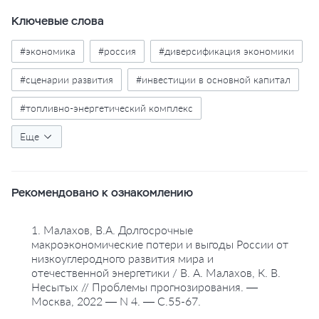
Ключевые слова
#экономика
#россия
#диверсификация экономики
#сценарии развития
#инвестиции в основной капитал
#топливно-энергетический комплекс
#промышленность
Еще
#транспорт
#перспективы развития
#статистика
#таблицы
Рекомендовано к ознакомлению
1. Малахов, В.А. Долгосрочные
макроэкономические потери и выгоды России от
низкоуглеродного развития мира и
отечественной энергетики / В. А. Малахов, К. В.
Несытых // Проблемы прогнозирования. —
Москва, 2022 — N 4. — С.55-67.