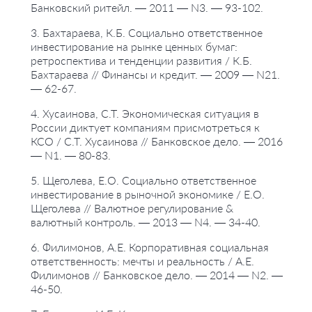
Банковский ритейл. — 2011 — N3. — 93-102.
#статистика
#динамика
#диаграммы
3. Бахтараева, К.Б. Социально ответственное
#таблицы
инвестирование на рынке ценных бумаг:
ретроспектива и тенденции развития / К.Б.
Бахтараева // Финансы и кредит. — 2009 — N21.
— 62-67.
4. Хусаинова, С.Т. Экономическая ситуация в
России диктует компаниям присмотреться к
КСО / С.Т. Хусаинова // Банковское дело. — 2016
— N1. — 80-83.
5. Щеголева, Е.О. Социально ответственное
инвестирование в рыночной экономике / Е.О.
Щеголева // Валютное регулирование &
валютный контроль. — 2013 — N4. — 34-40.
6. Филимонов, А.Е. Корпоративная социальная
ответственность: мечты и реальность / А.Е.
Филимонов // Банковское дело. — 2014 — N2. —
46-50.