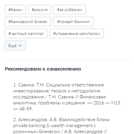
#банки
#россия
#за рубежом
#банковский бизнес
#приват-банкинг
#частный капитал
#управление капиталом
#управление организацией
Еще
#корпоративное управление
Рекомендовано к ознакомлению
#корпоративная социальная ответственность
#социальные инвестиции
1. Савина, Т.Н. Социально ответственное
инвестирование: теория и методология
#социально ответственное инвестирование
исследования / Т.Н. Савина // Финансовая
аналитика: проблемы и решения. — 2016 — N15.
#инвестиционные решения
— 48-59.
#корпоративная ответственность
2. Александров, А.В. Взаимодействие блока
private banking & wealth management с
#социальная ответственность
#экология
розничным бизнесом / А.В. Александров //