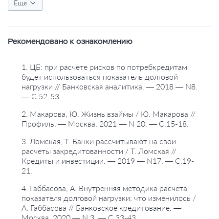
#долговая нагрузка
Еще
#риски финансовые
#коэффициент риска
#банк россии
Рекомендовано к ознакомлению
1. ЦБ: при расчете рисков по потребкредитам
будет использоваться показатель долговой
нагрузки // Банковская аналитика. — 2018 — N8.
— С.52-53.
2. Макарова, Ю. Жизнь взаймы / Ю. Макарова //
Профиль. — Москва, 2021 — N 20. — С.15-18.
3. Ломская, Т. Банки рассчитывают на свои
расчеты закредитованности / Т. Ломская //
Кредиты и инвестиции. — 2019 — N17. — С.19-
21.
4. Габбасова, А. Внутренняя методика расчета
показателя долговой нагрузки: что изменилось /
А. Габбасова // Банковское кредитование. —
Москва, 2020 — N 3. — С.33-43.