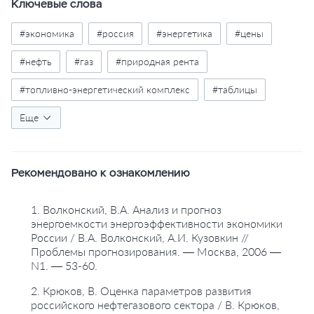
Ключевые слова
#экономика
#россия
#энергетика
#цены
#нефть
#газ
#природная рента
#топливно-энергетический комплекс
#таблицы
#статистика
Еще
#прогноз
#библиография
Рекомендовано к ознакомлению
1. Волконский, В.А. Анализ и прогноз
энергоемкости энергоэффективности экономики
России / В.А. Волконский, А.И. Кузовкин //
Проблемы прогнозирования. — Москва, 2006 —
N1. — 53-60.
2. Крюков, В. Оценка параметров развития
российского нефтегазового сектора / В. Крюков,