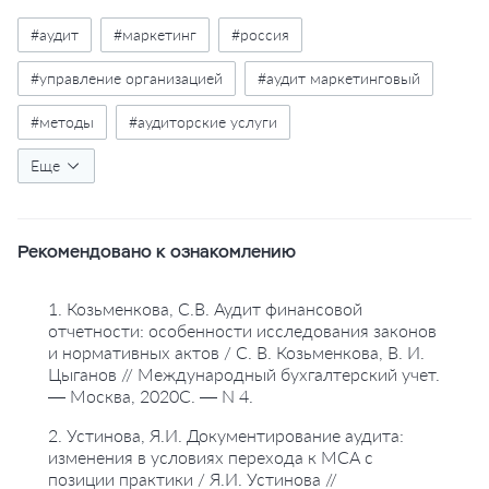
#аудит
#маркетинг
#россия
#управление организацией
#аудит маркетинговый
#методы
#аудиторские услуги
#аудиторские проверки
Еще
#международные стандарты аудита
#мса
Рекомендовано к ознакомлению
#стандарты аудиторские
#аудит отчетности
#схемы
#таблицы
1. Козьменкова, С.В. Аудит финансовой
отчетности: особенности исследования законов
и нормативных актов / С. В. Козьменкова, В. И.
Цыганов // Международный бухгалтерский учет.
— Москва, 2020C. — N 4.
2. Устинова, Я.И. Документирование аудита:
изменения в условиях перехода к МСА с
позиции практики / Я.И. Устинова //