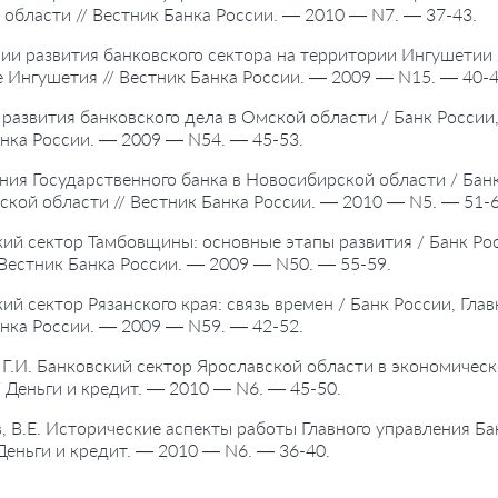
области // Вестник Банка России. — 2010 — N7. — 37-43.
рии развития банковского сектора на территории Ингушетии 
 Ингушетия // Вестник Банка России. — 2009 — N15. — 40-4
 развития банковского дела в Омской области / Банк России
нка России. — 2009 — N54. — 45-53.
ния Государственного банка в Новосибирской области / Банк
кой области // Вестник Банка России. — 2010 — N5. — 51-6
кий сектор Тамбовщины: основные этапы развития / Банк Ро
 Вестник Банка России. — 2009 — N50. — 55-59.
кий сектор Рязанского края: связь времен / Банк России, Гла
нка России. — 2009 — N59. — 42-52.
, Г.И. Банковский сектор Ярославской области в экономическо
/ Деньги и кредит. — 2010 — N6. — 45-50.
в, В.Е. Исторические аспекты работы Главного управления Ба
 Деньги и кредит. — 2010 — N6. — 36-40.