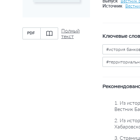
Выпуск
Вестник 
Источник
Вестни
Полный
PDF
Ключевые сло
текст
#история банко
#территориальн
Рекомендовано
1. Из исто
Вестник Ба
2. Из исто
Хабаровско
3. Страниц