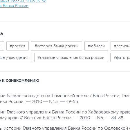
Банка России, 2009, N 56
к Банка России
ва
в
#россия
#история банка россии
#юбилей
#регион
ые учреждения
#главные управления банка россии
#фотогр
 к ознакомлению
рии банковского дела на Тюменской земле / Банк России, Гла
нка России. — 2010 — N15. — 49-55.
рии Главного управления Банка России по Хабаровскому краю
му краю // Вестник Банка России. — 2010 — N6. — 34-38.
ы истории Главного управления Банка России по Орловской о