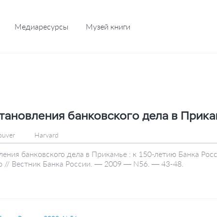
Медиаресурсы
Музей книги
тановления банковского дела в Прик
ouver
Harvard
ения банковского дела в Прикамье : к 150-летию Банка Росс
 // Вестник Банка России. — 2009 — N56. — 43-48.