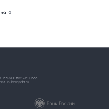
лей
0
и наличии письменного
 на library.cbr.ru