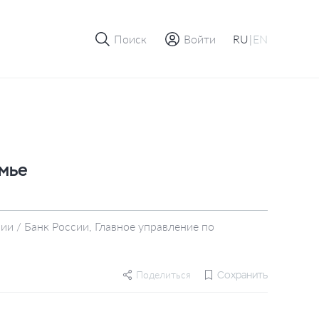
Поиск
Войти
RU
|
EN
амье
ии / Банк России, Главное управление по
Поделиться
Сохранить