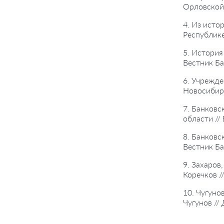
Орловской 
4. Из исто
Республике
5. История
Вестник Ба
6. Учрежде
Новосибирс
7. Банковс
области //
8. Банковс
Вестник Ба
9. Захаров
Коречков /
10. Чугуно
Чугунов //