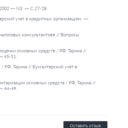
— 2002 — N3. — С.27-28.
лтерский учет в кредитных организациях. —
 налоговых консультантов» // Вопросы
оценки основных средств / Р.Ф. Тарина //
— 45-51.
/ Р.Ф. Тарина // Бухгалтерский учет в
ентаризации основных средств / Р.Ф. Тарина //
— 44-49.
Оставить отзыв