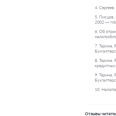
4. Сергеев
5. Писцов,
2002 — N6.
6. Об отра
налогообл
7. Тарина,
Бухгалтерс
8. Тарина,
кредитных 
9. Тарина,
Бухгалтерс
10. Налого
Отзывы читате