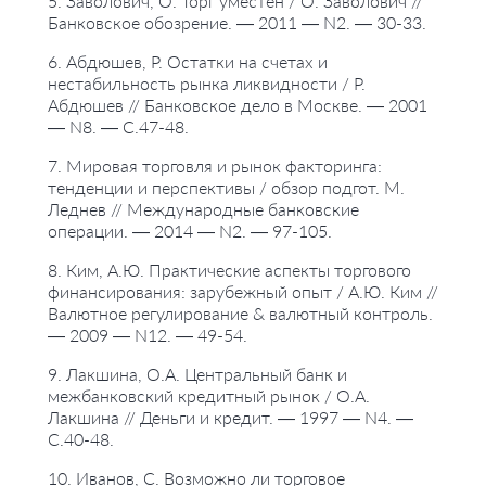
5. Заволович, О. Торг уместен / О. Заволович //
Банковское обозрение. — 2011 — N2. — 30-33.
6. Абдюшев, Р. Остатки на счетах и
нестабильность рынка ликвидности / Р.
Абдюшев // Банковское дело в Москве. — 2001
— N8. — С.47-48.
7. Мировая торговля и рынок факторинга:
тенденции и перспективы / обзор подгот. М.
Леднев // Международные банковские
операции. — 2014 — N2. — 97-105.
8. Ким, А.Ю. Практические аспекты торгового
финансирования: зарубежный опыт / А.Ю. Ким //
Валютное регулирование & валютный контроль.
— 2009 — N12. — 49-54.
9. Лакшина, О.А. Центральный банк и
межбанковский кредитный рынок / О.А.
Лакшина // Деньги и кредит. — 1997 — N4. —
С.40-48.
10. Иванов, С. Возможно ли торговое