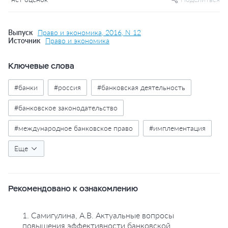
Выпуск
Право и экономика, 2016, N 12
Источник
Право и экономика
Ключевые слова
#банки
#россия
#банковская деятельность
#банковское законодательство
#международное банковское право
#имплементация
#регулирование банковской деятельности
Еще
#правовое регулирование
Рекомендовано к ознакомлению
1. Самигулина, А.В. Актуальные вопросы
повышения эффективности банковской