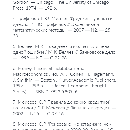
Gordon. — Chicago : The University of Chicago
Press, 1974. — 192 p.
4. Трофимов, Г.Ю. Милтон Фридмен - ученый и
идеолог / Г.Ю. Трофимов // Экономика и
математические методы. — 2007 — N2. — 25-
33.
5. Беляев, М.К. Пока деньги молчат, или цена
одной ошибки / М.К. Беляев // Банковское дело.
— 1999 — N7. — С.22-28.
6. Money, Financial Institutions and
Macroeconomics / ed.: A. J. Cohen, H. Hagemann,
J. Smithin. — Boston : Kluwer Academic Publishers,
1997. — 298 p.. — (Recent Economic Thought
Series). — ISBN 0-7923-9909-9.
7. Моисеев, С.Р. Правила денежно-кредитной
политики / С.Р. Моисеев // Финансы и кредит. —
2002 — N16. — С.37-46.
8. Моисеев, С.Р. "Ренессанс" монетаризма: чем
жила знаменитая теория в 2000-2018 годах / С.