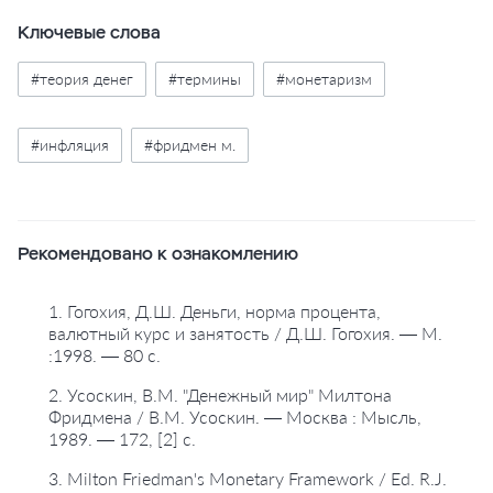
Ключевые слова
#теория денег
#термины
#монетаризм
#инфляция
#фридмен м.
Рекомендовано к ознакомлению
1. Гогохия, Д.Ш. Деньги, норма процента,
валютный курс и занятость / Д.Ш. Гогохия. — М.
:1998. — 80 с.
2. Усоскин, В.М. "Денежный мир" Милтона
Фридмена / В.М. Усоскин. — Москва : Мысль,
1989. — 172, [2] с.
3. Milton Friedman's Monetary Framework / Ed. R.J.