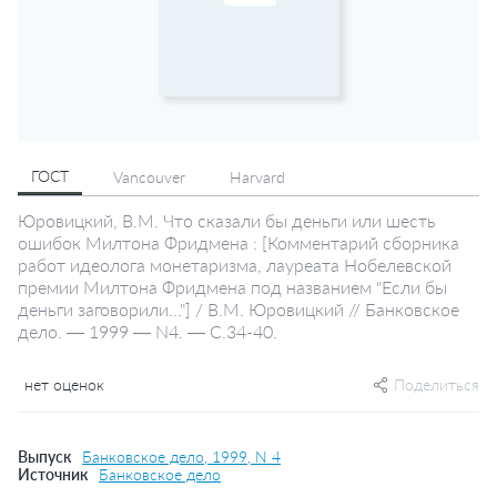
ГОСТ
Vancouver
Harvard
Юровицкий, В.М. Что сказали бы деньги или шесть
ошибок Милтона Фридмена : [Комментарий сборника
работ идеолога монетаризма, лауреата Нобелевской
премии Милтона Фридмена под названием "Если бы
деньги заговорили..."] / В.М. Юровицкий // Банковское
дело. — 1999 — N4. — С.34-40.
нет оценок
Поделиться
Выпуск
Банковское дело, 1999, N 4
Источник
Банковское дело