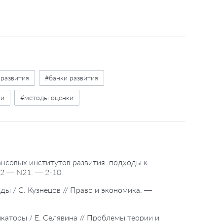
развития
#банки развития
ти
#методы оценки
ансовых институтов развития: подходы к
12 — N21. — 2-10.
иды / С. Кузнецов // Право и экономика. —
икаторы / Е. Селявина // Проблемы теории и