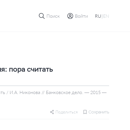
Поиск
Войти
RU
|
EN
я: пора считать
ть / И.А. Никонова // Банковское дело. — 2015 —
Поделиться
Сохранить