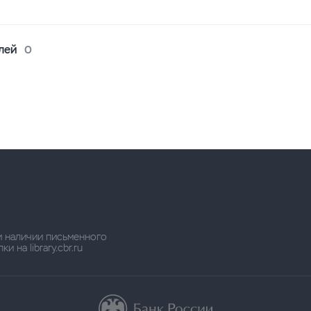
лей
0
и наличии письменного
 на library.cbr.ru