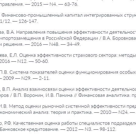
правления. — 2015 — N4. — 63-76.
А. Финансово-промышленный капитал интегрированных структ
1/12. — 126-147.
ва, В.А. Направления повышения эффективности деятельнос
мпортозамещения в Российской Федерации / В.А. Боровкова,
и решения. — 2016 — N48. — 34-49.
ева, Е.Л. Оценка эффективности страхового сектора: методы
2016 — N12. — 50-60.
 П.В. Система показателей оценки функционирования особых
— 2009 — N29. — 2-11.
, В.П. Анализ взаимосвязи оценки эффективности деятельно
ров / В.П. Воронин, И.В. Панина // Финансовая аналитика:
И.В. Метод оценки рыночной системной эффективности предп
кономический анализ: теория и практика. — 2010 — N24. — 
р, Р.Ф. Качественная оценка работы специалистов подраздел
 Банковское кредитование. — 2012 — N3. — 98-112.