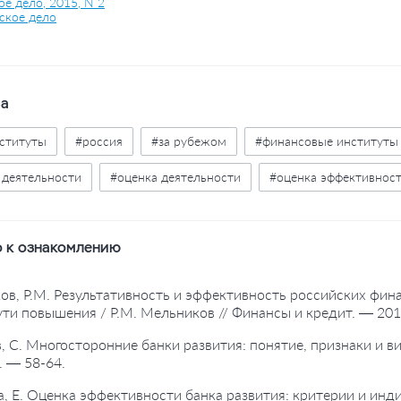
е дело, 2015, N 2
ское дело
ва
ституты
#россия
#за рубежом
#финансовые институты 
 деятельности
#оценка деятельности
#оценка эффективнос
 к ознакомлению
ов, Р.М. Результативность и эффективность российских фин
ути повышения / Р.М. Мельников // Финансы и кредит. — 20
в, С. Многосторонние банки развития: понятие, признаки и в
 — 58-64.
а, Е. Оценка эффективности банка развития: критерии и инд