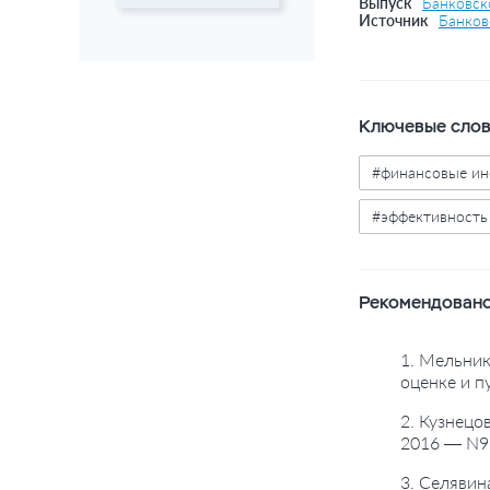
Выпуск
Банковско
Источник
Банков
Ключевые сло
#финансовые ин
#эффективность
Рекомендовано
1. Мельник
оценке и п
2. Кузнецо
2016 — N9.
3. Селявин