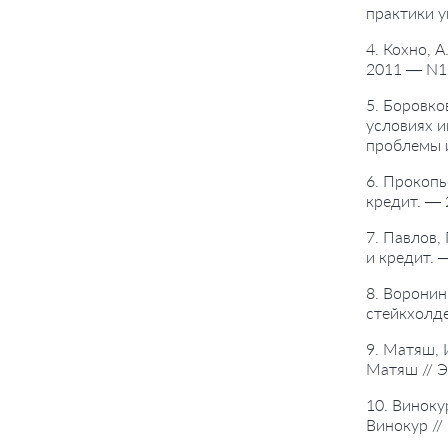
практики у
4. Кохно, 
2011 — N1
5. Боровко
условиях и
проблемы 
6. Прокопь
кредит. — 
7. Павлов,
и кредит. 
8. Воронин
стейкхолде
9. Матяш, 
Матяш // Э
10. Виноку
Винокур //