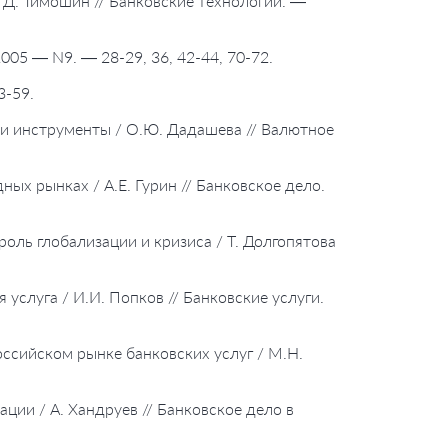
 Д. Тимошин // Банковские технологии. —
005 — N9. — 28-29, 36, 42-44, 70-72.
3-59.
 и инструменты / О.Ю. Дадашева // Валютное
ных рынках / А.Е. Гурин // Банковское дело.
роль глобализации и кризиса / Т. Долгопятова
услуга / И.И. Попков // Банковские услуги.
оссийском рынке банковских услуг / М.Н.
ции / А. Хандруев // Банковское дело в