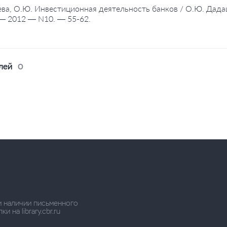
ва, О.Ю. Инвестиционная деятельность банков / О.Ю. Дада
— 2012 — N10. — 55-62.
лей
0
и наличии письменного
 на library.cbr.ru