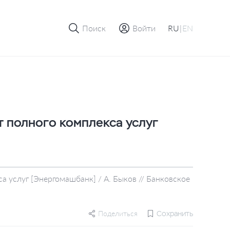
Поиск
Войти
RU
|
EN
 полного комплекса услуг
 услуг [Энергомашбанк] / А. Быков // Банковское
Поделиться
Сохранить