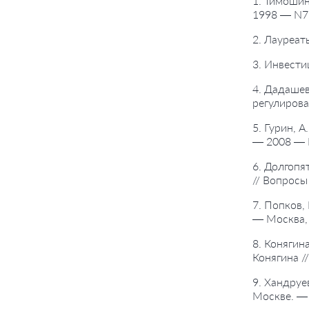
1. Тимошин
1998 — N7.
2. Лауреат
3. Инвести
4. Дадашев
регулирова
5. Гурин, 
— 2008 — 
6. Долгопя
// Вопросы
7. Попков,
— Москва,
8. Конягин
Конягина /
9. Хандруе
Москве. — 