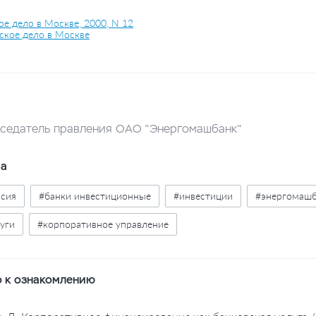
ое дело в Москве, 2000, N 12
ское дело в Москве
едседатель правления ОАО "Энергомашбанк"
ва
ссия
#банки инвестиционные
#инвестиции
#энергомаш
уги
#корпоративное управление
 к ознакомлению