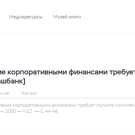
Медиаресурсы
Музей книги
е корпоративными финансами требует
ашбанк]
ouver
Harvard
ление корпоративными финансами требует полного комплекса
 — 2000 — N12. — С.44-46.