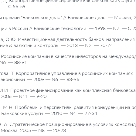
, Д. Корпоративное финансирование как банковская услуга /
 — С.56-59.
ы премии "Банковское дело" // Банковское дело. — Москва, 2
ции в России // Банковские технологии. — 1998 — N7. — С.2
а, О.Ю. Инвестиционная деятельность банков: направления
ние & валютный контроль. — 2013 — N2. — 70-74.
А. Российские компании в качестве инвесторов на международ
N6. — 88-91.
това, Т. Корпоративное управление в российских компаниях: 
 экономики. — 2009 — N6. — 83-96.
 И.И. Проектное финансирование как комплексная банковская 
 2006 — N11. — 9-20.
а, М.Н. Проблемы и перспективы развития конкуренции на р
/ Банковские услуги. — 2010 — N4. — 27-34.
в, А. Стратегическое позиционирование в условиях консолида
Москва, 2005 — N8. — 20-23.