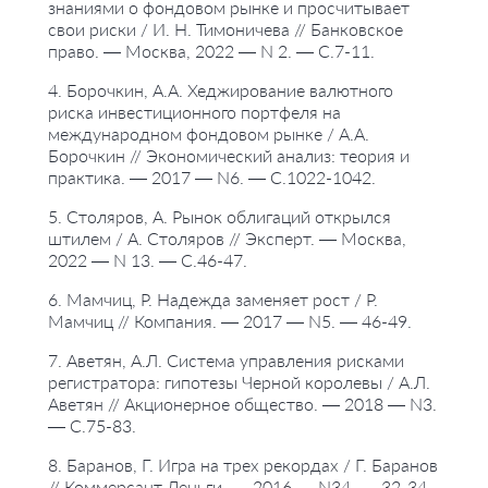
знаниями о фондовом рынке и просчитывает
свои риски / И. Н. Тимоничева // Банковское
право. — Москва, 2022 — N 2. — С.7-11.
4. Борочкин, А.А. Хеджирование валютного
риска инвестиционного портфеля на
международном фондовом рынке / А.А.
Борочкин // Экономический анализ: теория и
практика. — 2017 — N6. — С.1022-1042.
5. Столяров, А. Рынок облигаций открылся
штилем / А. Столяров // Эксперт. — Москва,
2022 — N 13. — С.46-47.
6. Мамчиц, Р. Надежда заменяет рост / Р.
Мамчиц // Компания. — 2017 — N5. — 46-49.
7. Аветян, А.Л. Система управления рисками
регистратора: гипотезы Черной королевы / А.Л.
Аветян // Акционерное общество. — 2018 — N3.
— С.75-83.
8. Баранов, Г. Игра на трех рекордах / Г. Баранов
// Коммерсант-Деньги. — 2016 — N34. — 32-34.