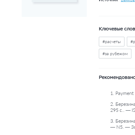
Ключевые сло
#расчеты
#
#за рубежом
Рекомендовано
1. Payment 
2. Березин
295 с.. — 
3. Березин
— N5. — 3