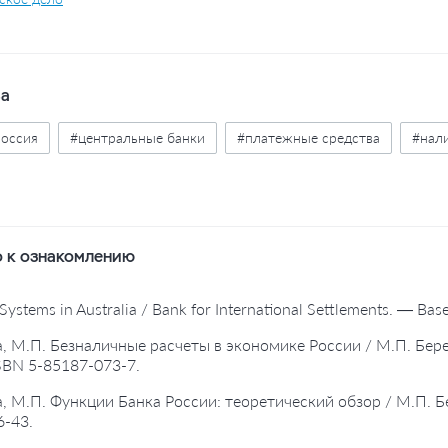
ва
россия
#центральные банки
#платежные средства
#нал
 к ознакомлению
Systems in Australia / Bank for International Settlements. — Bas
а, М.П. Безналичные расчеты в экономике России / М.П. Бер
ISBN 5-85187-073-7.
а, М.П. Функции Банка России: теоретический обзор / М.П. Б
6-43.