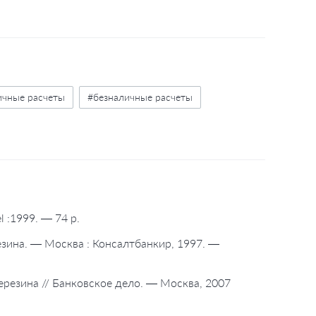
ичные расчеты
#безналичные расчеты
el :1999. — 74 p.
езина. — Москва : Консалтбанкир, 1997. —
ерезина // Банковское дело. — Москва, 2007