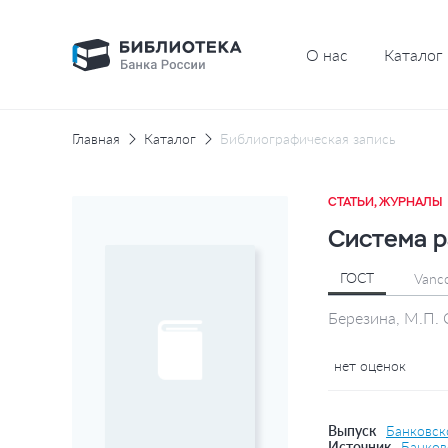
О нас
Каталог
Главная
Каталог
Библиографическая запись
СТАТЬИ, ЖУРНАЛЫ
Система р
ГОСТ
Vanc
Березина, М.П. 
нет оценок
Выпуск
Банковско
Источник
Банков