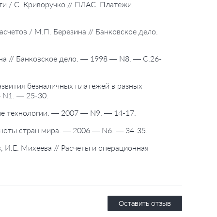
и / С. Криворучко // ПЛАС. Платежи.
счетов / М.П. Березина // Банковское дело.
на // Банковское дело. — 1998 — N8. — С.26-
азвития безналичных платежей в разных
— N1. — 25-30.
ские технологии. — 2007 — N9. — 14-17.
нкноты стран мира. — 2006 — N6. — 34-35.
, И.Е. Михеева // Расчеты и операционная
Оставить отзыв