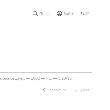
Поиск
Войти
RU
|
EN
нковское дело. — 2002 — N1. — С.13-18.
Поделиться
Сохранить