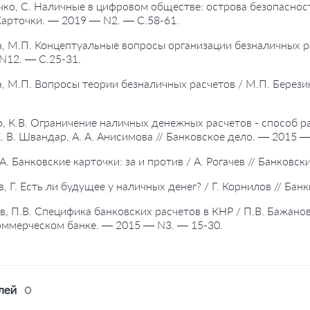
чко, С. Наличные в цифровом обществе: острова безопасност
арточки. — 2019 — N2. — С.58-61.
а, М.П. Концептуальные вопросы организации безналичных ра
N12. — С.25-31.
а, М.П. Вопросы теории безналичных расчетов / М.П. Берези
, К.В. Ограничение наличных денежных расчетов - способ р
К. В. Швандар, А. А. Анисимова // Банковское дело. — 2015 
, А. Банковские карточки: за и против / А. Рогачев // Банков
в, Г. Есть ли будущее у наличных денег? / Г. Корнилов // Ба
в, П.В. Специфика банковских расчетов в КНР / П.В. Бажанов
оммерческом банке. — 2015 — N3. — 15-30.
лей
0