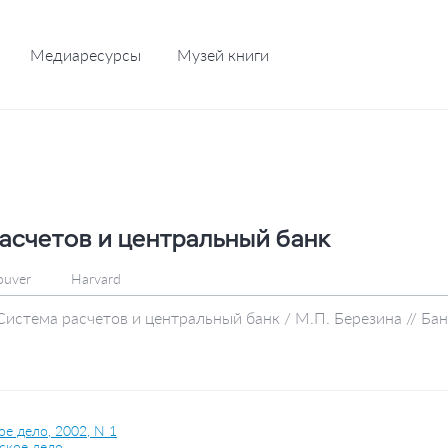
Медиаресурсы
Музей книги
асчетов и центральный банк
ouver
Harvard
Система расчетов и центральный банк / М.П. Березина // Ба
е дело, 2002, N 1
ское дело