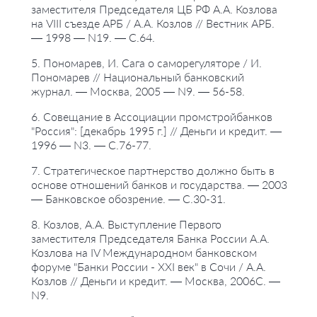
заместителя Председателя ЦБ РФ А.А. Козлова
на VIII съезде АРБ / А.А. Козлов // Вестник АРБ.
— 1998 — N19. — С.64.
5. Пономарев, И. Сага о саморегуляторе / И.
Пономарев // Национальный банковский
журнал. — Москва, 2005 — N9. — 56-58.
6. Совещание в Ассоциации промстройбанков
"Россия": [декабрь 1995 г.] // Деньги и кредит. —
1996 — N3. — С.76-77.
7. Стратегическое партнерство должно быть в
основе отношений банков и государства. — 2003
— Банковское обозрение. — С.30-31.
8. Козлов, А.А. Выступление Первого
заместителя Председателя Банка России А.А.
Козлова на IV Международном банковском
форуме "Банки России - XXI век" в Сочи / А.А.
Козлов // Деньги и кредит. — Москва, 2006C. —
N9.