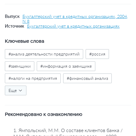
Выпуск
Бухгалтерский учет в кредитных организациях, 2004,
N 8
Источник
Бухгалтерский учет в кредитных организациях
Ключевые слова
#анализ деятельности предприятий
#россия
#заемщики
#информация о заемщике
#налоги на предприятия
#финансовый анализ
#банки
Еще
#риски кредитные
#таблицы
Рекомендовано к ознакомлению
1. Ямпольский, М.М. О составе клиентов банка /