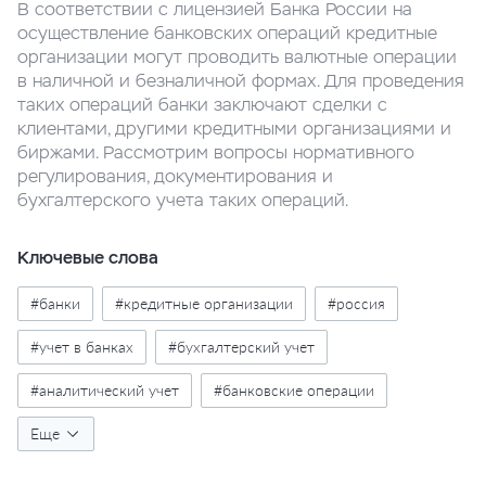
В соответствии с лицензией Банка России на
осуществление банковских операций кредитные
организации могут проводить валютные операции
в наличной и безналичной формах. Для проведения
таких операций банки заключают сделки с
клиентами, другими кредитными организациями и
биржами. Рассмотрим вопросы нормативного
регулирования, документирования и
бухгалтерского учета таких операций.
Ключевые слова
#банки
#кредитные организации
#россия
#учет в банках
#бухгалтерский учет
#аналитический учет
#банковские операции
#валютные операции
Еще
#продажа валюты
#курсовые разницы
#доходы
#безналичная валюта