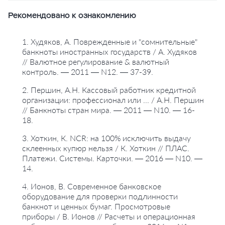
Рекомендовано к ознакомлению
#денежные знаки
#экспертиза
#подлинность денежных знаков
1. Худяков, А. Поврежденные и "сомнительные"
банкноты иностранных государств / А. Худяков
#проверка подлинности
#проводки
// Валютное регулирование & валютный
контроль. — 2011 — N12. — 37-39.
2. Першин, А.Н. Кассовый работник кредитной
организации: профессионал или ... / А.Н. Першин
// Банкноты стран мира. — 2011 — N10. — 16-
18.
3. Хоткин, К. NCR: на 100% исключить выдачу
склеенных купюр нельзя / К. Хоткин // ПЛАС.
Платежи. Системы. Карточки. — 2016 — N10. —
14.
4. Ионов, В. Современное банковское
оборудование для проверки подлинности
банкнот и ценных бумаг. Просмотровые
приборы / В. Ионов // Расчеты и операционная