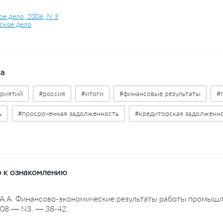
е дело, 2006, N 3
ское дело
ва
риятий
#россия
#итоги
#финансовые результаты
#
ь
#просроченная задолженность
#кредиторская задолженн
#банки
#прогноз
 к ознакомлению
, А.А. Финансово-экономические результаты работы промышлен
08 — N3. — 38-42.