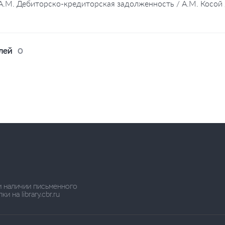
 А.М. Дебиторско-кредиторская задолженность / А.М. Косой 
лей
0
и наличии письменного
 на library.cbr.ru