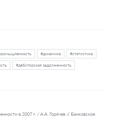
промышленность
#динамика
#статистика
ость
#дебиторская задолженность
ности в 2007 г. / А.А. Горячев // Банковское