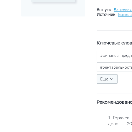
Выпуск
Банковско
Источник
Банков
Ключевые сло
#финансы предп
#рентабельност
#государство
Еще
Рекомендовано
1. Горячев
дело. — 20