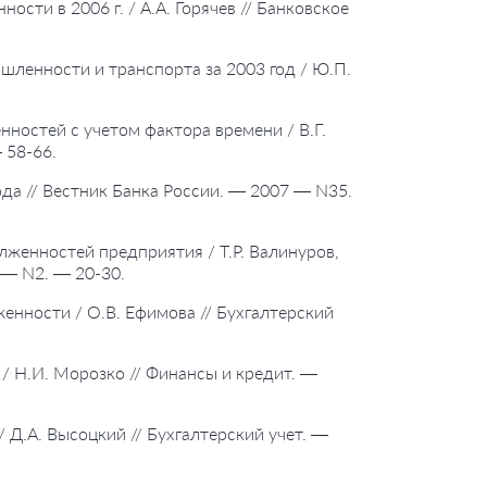
сти в 2006 г. / А.А. Горячев // Банковское
шленности и транспорта за 2003 год / Ю.П.
нностей с учетом фактора времени / В.Г.
 58-66.
да // Вестник Банка России. — 2007 — N35.
лженностей предприятия / Т.Р. Валинуров,
 — N2. — 20-30.
енности / О.В. Ефимова // Бухгалтерский
 / Н.И. Морозко // Финансы и кредит. —
 Д.А. Высоцкий // Бухгалтерский учет. —