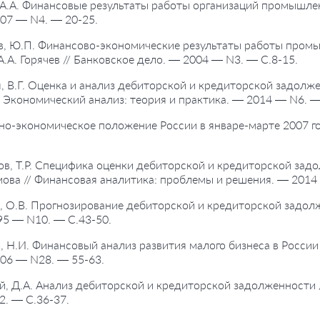
, А.А. Финансовые результаты работы организаций промышленно
07 — N4. — 20-25.
в, Ю.П. Финансово-экономические результаты работы промы
А.А. Горячев // Банковское дело. — 2004 — N3. — С.8-15.
я, В.Г. Оценка и анализ дебиторской и кредиторской задолже
/ Экономический анализ: теория и практика. — 2014 — N6. —
но-экономическое положение России в январе-марте 2007 го
ов, Т.Р. Специфика оценки дебиторской и кредиторской задо
мова // Финансовая аналитика: проблемы и решения. — 2014
, О.В. Прогнозирование дебиторской и кредиторской задолж
95 — N10. — С.43-50.
, Н.И. Финансовый анализ развития малого бизнеса в России
06 — N28. — 55-63.
й, Д.А. Анализ дебиторской и кредиторской задолженности /
. — С.36-37.