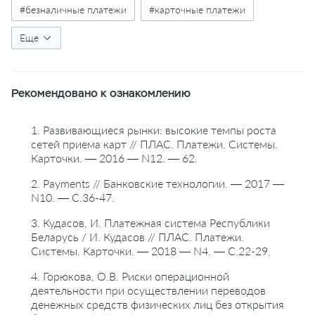
#безналичные платежи
#карточные платежи
#банкоматы
Еще
#терминалы
#россия
#регионы
#федеральные округа
#физические лица
Рекомендовано к ознакомлению
#юридические лица
#статистика
#таблицы
1. Развивающиеся рынки: высокие темпы роста
сетей приема карт // ПЛАС. Платежи. Системы.
Карточки. — 2016 — N12. — 62.
2. Payments // Банковские технологии. — 2017 —
N10. — С.36-47.
3. Кудасов, И. Платежная система Республики
Беларусь / И. Кудасов // ПЛАС. Платежи.
Системы. Карточки. — 2018 — N4. — С.22-29.
4. Горюкова, О.В. Риски операционной
деятельности при осуществлении переводов
денежных средств физических лиц без открытия