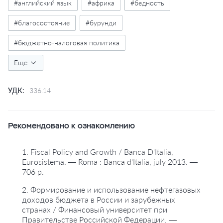
#английский язык
#африка
#бедность
#благосостояние
#бурунди
#бюджетно-налоговая политика
#государственные расходы
Еще
#за рубежом
#индия
#развивающиеся страны
#руанда
УДК:
336.14
#частные инвестиции
#экономический рост
Рекомендовано к ознакомлению
1. Fiscal Policy and Growth / Banca D'Italia,
Eurosistema. — Roma : Banca d'Italia, july 2013. —
706 p.
2. Формирование и использование нефтегазовых
доходов бюджета в России и зарубежных
странах / Финансовый университет при
Правительстве Российской Федерации. —