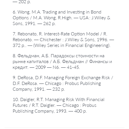
— 202 p.
6. Wong, M.A. Trading and Investing in Bond
Options / M.A. Wong, R.High. — USA : J.Wiley &
Sons, 1991. — 262 p.
7. Rebonato, R. Interest-Rate Option Model / R.
Rebonato. — Chichester : J.Wiley & Sons, 1996. —
372 p.. — (Wiley Series in Financial Engineering).
8. Фельдман, А.Б. Парадоксы стоимости на
рынке капиталов / А.Б. Фельдман // Финансы и
кредит. — 2009 — N6. — 41-45.
9. DeRosa, D.F. Managing Foreign Exchange Risk /
D.F. DeRosa. — Chicago : Probus Publishing
Company, 1991. — 232 p.
10. Daigler, R.T. Managing Risk With Financial
Futures / R.T. Daigler. — Chicago : Probus
Publishing Company, 1993. — 400 p.