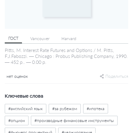
ГОСТ
Vancouver
Harvard
Pitts, M. Interest Rate Futures and Options / M. Pitts,
F.J.Fabozzi. — Chicago : Probus Publishing Company, 1990.
— 452 p.. — 0.00 р.
нет оценок
Поделиться
Ключевые слова
#английский язык
#за рубежом
#ипотека
#опцион
#производные финансовые инструменты
#фьючерс процентный
#хеджирование