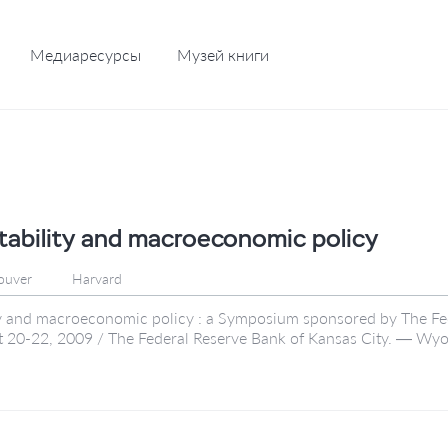
Медиаресурсы
Музей книги
stability and macroeconomic policy
ouver
Harvard
ity and macroeconomic policy : a Symposium sponsored by The Fe
 20-22, 2009 / The Federal Reserve Bank of Kansas City. — Wy