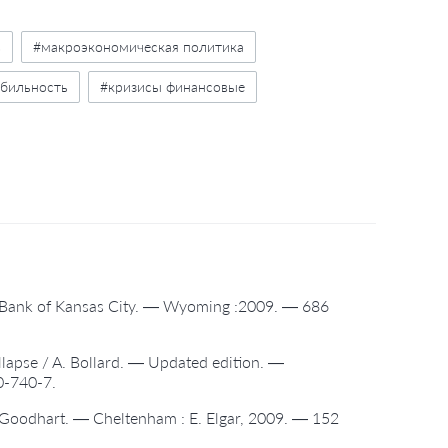
ь
#макроэкономическая политика
абильность
#кризисы финансовые
rve Bank of Kansas City. — Wyoming :2009. — 686
llapse / A. Bollard. — Updated edition. —
0-740-7.
E. Goodhart. — Cheltenham : E. Elgar, 2009. — 152