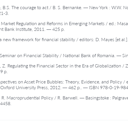
, B.S. The courage to act / B. S. Bernanke. — New York : W.W.
1-3.
l Market Regulation and Reforms in Emerging Markets / ed.: Masah
 Bank Institute, 2011. — 425 p.
a new framework for financial stability / editors: D. Mayes [et al
 Seminar on Financial Stability / National Bank of Romania. — Si
, Z. Regulating the Financial Sector in the Era of Globalization 
9 p.
pectives on Asset Price Bubbles: Theory, Evidence, and Policy / ed
 Oxford University Press, 2012. — 462 p.. — ISBN 978-0-19-98
, R. Macroprudential Policy / R. Barwell. — Basingstoke : Palgr
4458.