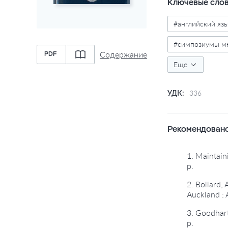
Ключевые сло
#английский яз
#симпозиумы м
Содержание
PDF
#экономическая
Еще
УДК:
336
Рекомендовано
1. Maintain
p.
2. Bollard,
Auckland :
3. Goodhart
p.