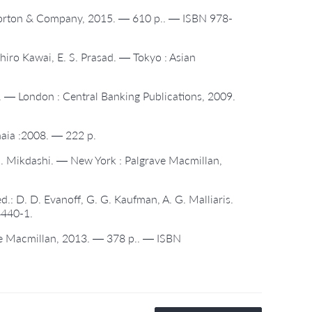
 Norton & Company, 2015. — 610 p.. — ISBN 978-
iro Kawai, E. S. Prasad. — Tokyo : Asian
.]. — London : Central Banking Publications, 2009.
naia :2008. — 222 p.
/ Z. Mikdashi. — New York : Palgrave Macmillan,
.: D. D. Evanoff, G. G. Kaufman, A. G. Malliaris.
4440-1.
ave Macmillan, 2013. — 378 p.. — ISBN