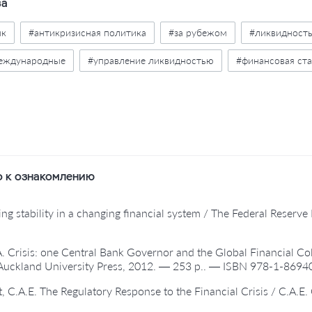
ва
ык
#антикризисная политика
#за рубежом
#ликвидност
еждународные
#управление ликвидностью
#финансовая ст
 активность
#экономическая политика
 к ознакомлению
ing stability in a changing financial system / The Federal Rese
 A. Crisis: one Central Bank Governor and the Global Financial Co
 Auckland University Press, 2012. — 253 p.. — ISBN 978-1-8694
, C.A.E. The Regulatory Response to the Financial Crisis / C.A.