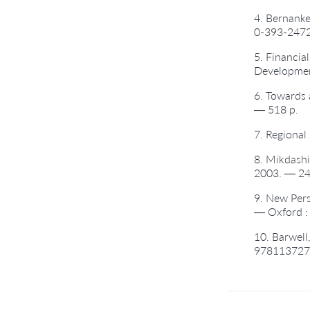
4. Bernanke
0-393-2472
5. Financia
Development
6. Towards 
— 518 p.
7. Regional
8. Mikdashi
2003. — 24
9. New Pers
— Oxford :
10. Barwell
978113727