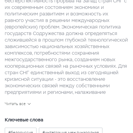
бесперспективность прорыва на Запад стран СНГ с
их современным состоянием экономики и
политическим развитием и возможность их
равного участия в решении международных
(европейских) проблем. Экономическая политика
государств Содружества должна определяться
сложившейся в прошлом глубокой технологической
зависимостью национальных хозяйственных
комплексов, потребностями сохранения
межгосударственного рынка, созданием новых
кооперационных связей на рыночных условиях. Для
стран СНГ единственный выход из сегодняшней
кризисной ситуации - это восстановление
экономических связей между собственными
предприятиями и регионами, налаживание
производства отечественных товаров для своего
Читать все
рынка.
Ключевые слова
#белоруссия
#интеграция международная