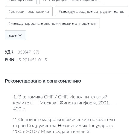
#история экономики
#международное сотрудничество
#международные экономические отношения
#политические системы
Еще
#россия
#снг
#ссср
#страны бывшего ссср
#экономические реформы
УДК:
338(47+57)
ISBN:
5-901451-01-5
Рекомендовано к ознакомлению
1. Экономика СНГ / СНГ. Исполнительный
комитет. — Москва : Финстатинформ, 2001. —
420 с.
2. Основные макроэкономические показатели
стран Содружества Независимых Государств.
2005-2010 / Межгосударственный