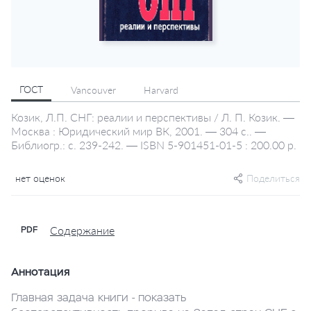
ГОСТ
Vancouver
Harvard
Козик, Л.П. СНГ: реалии и перспективы / Л. П. Козик. —
Москва : Юридический мир ВК, 2001. — 304 с.. —
Библиогр.: с. 239-242. — ISBN 5-901451-01-5 : 200.00 р.
нет оценок
Поделиться
Содержание
PDF
Аннотация
Главная задача книги - показать