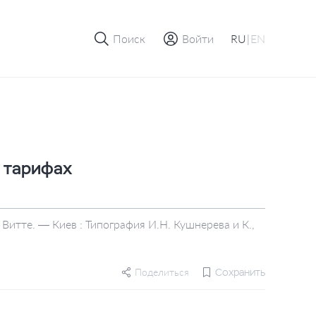
Поиск
Войти
RU
|
EN
 тарифах
Витте. — Киев : Типография И.Н. Кушнерева и К.,
Поделиться
Сохранить