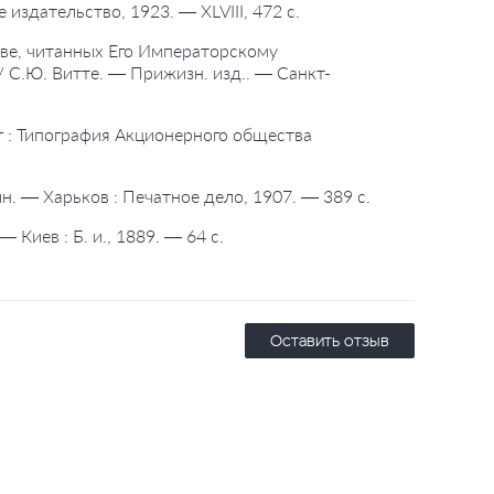
издательство, 1923. — XLVIII, 472 с.
тве, читанных Его Императорскому
 С.Ю. Витте. — Прижизн. изд.. — Санкт-
г : Типография Акционерного общества
н. — Харьков : Печатное дело, 1907. — 389 с.
Киев : Б. и., 1889. — 64 с.
Оставить отзыв