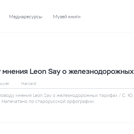
Медиаресурсы
Музей книги
 мнения Leon Say о железнодорожных
ouver
Harvard
поводу мнения Leon Say о железнодорожных тарифах / С. Ю. 
 . Напечатано по старорусской орфографии.