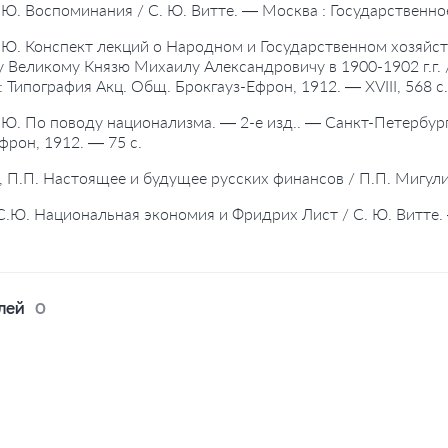
С.Ю. Воспоминания / С. Ю. Витте. — Москва : Государственное 
С.Ю. Конспект лекций о Народном и Государственном хозяйс
 Великому Князю Михаилу Александровичу в 1900-1902 г.г. /
: Типография Акц. Общ. Брокгауз-Ефрон, 1912. — XVIII, 568 с.
С.Ю. По поводу национализма. — 2-е изд.. — Санкт-Петербур
фрон, 1912. — 75 с.
, П.П. Настоящее и будущее русских финансов / П.П. Мигули
 С.Ю. Национальная экономия и Фридрих Лист / С. Ю. Витте. — 
лей
0