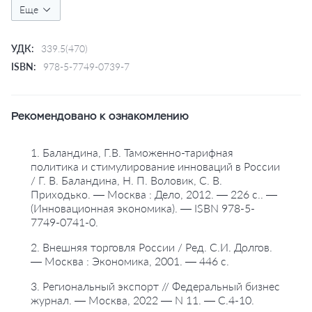
#кредитование внешней торговли
Еще
#правовое регулирование
#россия
#экспорт
УДК:
339.5(470)
ISBN:
978-5-7749-0739-7
Рекомендовано к ознакомлению
1. Баландина, Г.В. Таможенно-тарифная
политика и стимулирование инноваций в России
/ Г. В. Баландина, Н. П. Воловик, С. В.
Приходько. — Москва : Дело, 2012. — 226 с.. —
(Инновационная экономика). — ISBN 978-5-
7749-0741-0.
2. Внешняя торговля России / Ред. С.И. Долгов.
— Москва : Экономика, 2001. — 446 с.
3. Региональный экспорт // Федеральный бизнес
журнал. — Москва, 2022 — N 11. — С.4-10.