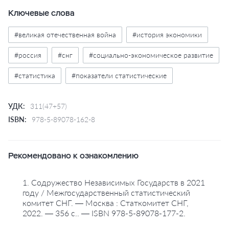
объективную оценку произошедшим изменениям.
Ключевые слова
Помимо этого, в издании содержатся данные о
численности героев Советского Союза и полных
#великая отечественная война
#история экономики
кавалеров ордена Славы, информация о
Международном союзе "Содружество
#россия
#снг
#социально-экономическое развитие
общественных организаций ветеранов
#статистика
#показатели статистические
(пенсионеров) независимых государств".
УДК:
311(47+57)
ISBN:
978-5-89078-162-8
Рекомендовано к ознакомлению
1. Содружество Независимых Государств в 2021
году / Межгосударственный статистический
комитет СНГ. — Москва : Статкомитет СНГ,
2022. — 356 с.. — ISBN 978-5-89078-177-2.