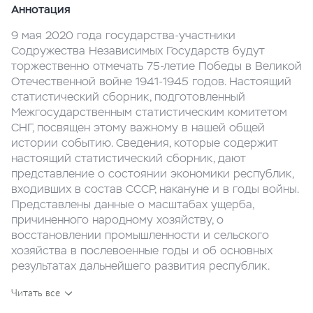
Аннотация
9 мая 2020 года государства-участники
Содружества Независимых Государств будут
торжественно отмечать 75-летие Победы в Великой
Отечественной войне 1941-1945 годов. Настоящий
статистический сборник, подготовленный
Межгосударственным статистическим комитетом
СНГ, посвящен этому важному в нашей общей
истории событию. Сведения, которые содержит
настоящий статистический сборник, дают
представление о состоянии экономики республик,
входивших в состав СССР, накануне и в годы войны.
Представлены данные о масштабах ущерба,
причиненного народному хозяйству, о
восстановлении промышленности и сельского
хозяйства в послевоенные годы и об основных
результатах дальнейшего развития республик.
Приведена динамика основных социально-
Читать все
экономических показателей государств-участников
СНГ за 2000-2019 годы, которая позволяет дать