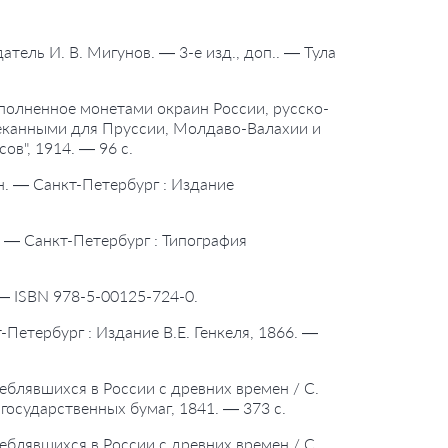
атель И. В. Мигунов. — 3-е изд., доп.. — Тула
дополненное монетами окраин России, русско-
чеканными для Пруссии, Молдаво-Валахии и
в", 1914. — 96 с.
ьин. — Санкт-Петербург : Издание
и. — Санкт-Петербург : Типография
 — ISBN 978-5-00125-724-0.
-Петербург : Издание В.Е. Генкеля, 1866. —
еблявшихся в России с древних времен / С.
государственных бумаг, 1841. — 373 с.
еблявшихся в России с древних времен / С.