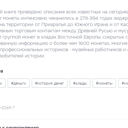
й книге приведено описание всех известных на сегодн
 монеты интенсивно чеканились в 279-394 годах хиджры
на территории от Приаралья до Южного Ирана и от Кас
ивным торговым контактам между Древней Русью и мус
группой монет в кладах Восточной Европы, сокрытых с к
ванную информацию о более чем 1600 монетах, многие 
 профессиональных историков - музейных работников и 
любителей истории.
ва
и
#деньги
#история денег
#клады
#монеты
#м
-0269-7
 к ознакомлению