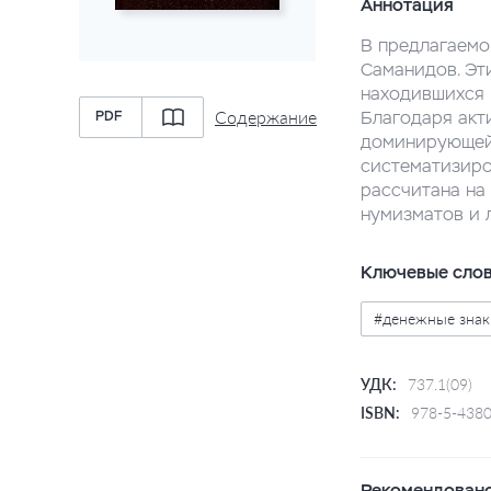
Аннотация
В предлагаемо
Саманидов. Эти
находившихся 
Содержание
Благодаря акт
PDF
доминирующей 
систематизиро
рассчитана на
нумизматов и 
Ключевые сло
#денежные знак
УДК:
737.1(09)
ISBN:
978-5-4380
Рекомендовано