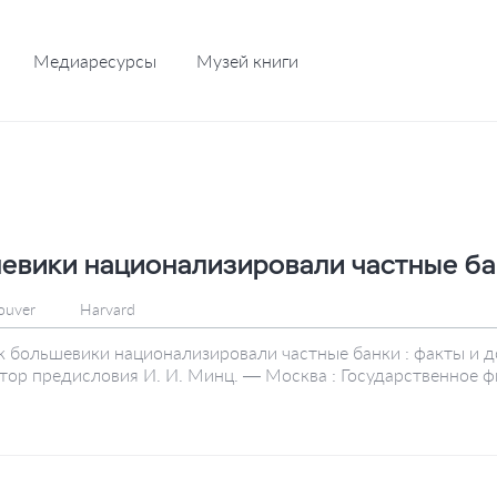
Медиаресурсы
Музей книги
евики национализировали частные б
ouver
Harvard
ак большевики национализировали частные банки : факты и 
втор предисловия И. И. Минц. — Москва : Государственное ф