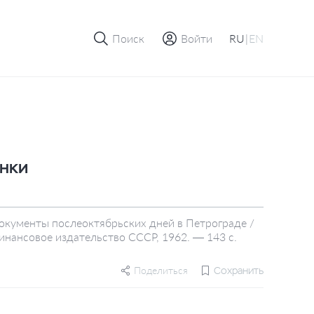
Поиск
Войти
RU
|
EN
анки
документы послеоктябрьских дней в Петрограде /
инансовое издательство СССР, 1962. — 143 с.
Поделиться
Сохранить