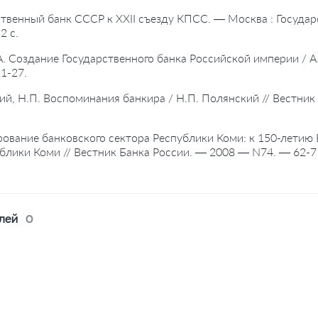
ственный банк СССР к XXII съезду КПСС. — Москва : Госуда
2 с.
 А. Создание Государственного банка Российской империи / А
1-27.
ий, Н.П. Воспоминания банкира / Н.П. Полянский // Вестни
ование банковского сектора Республики Коми: к 150-летию 
блики Коми // Вестник Банка России. — 2008 — N74. — 62-7
лей
0