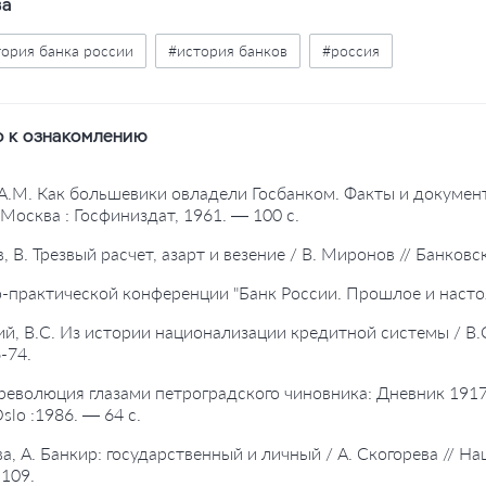
ва
ория банка россии
#история банков
#россия
 к ознакомлению
 А.М. Как большевики овладели Госбанком. Факты и документ
Москва : Госфиниздат, 1961. — 100 с.
, В. Трезвый расчет, азарт и везение / В. Миронов // Банков
о-практической конференции "Банк России. Прошлое и настоя
ий, В.С. Из истории национализации кредитной системы / В.
-74.
 революция глазами петроградского чиновника: Дневник 1917-19
slo :1986. — 64 с.
ва, А. Банкир: государственный и личный / А. Скогорева //
109.