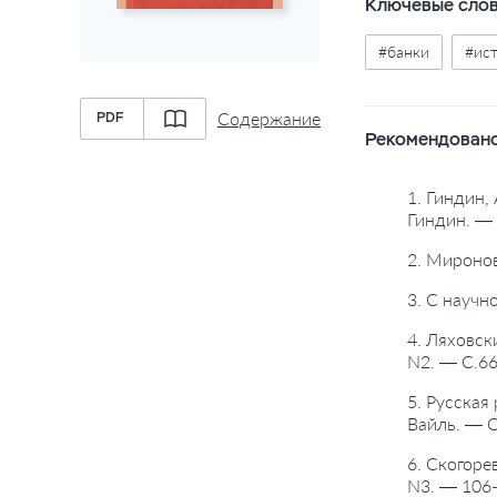
Ключевые сло
#банки
#ист
Содержание
PDF
Рекомендовано
1. Гиндин,
Гиндин. — 
2. Миронов
3. С научн
4. Ляховск
N2. — С.66
5. Русская
Вайль. — O
6. Скогоре
N3. — 106-