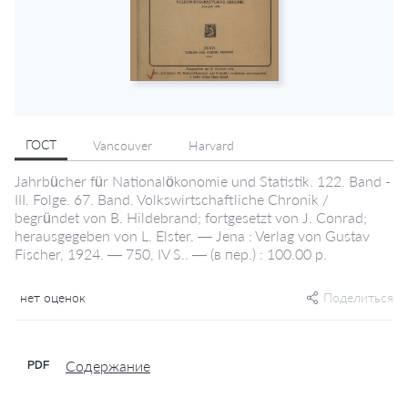
ГОСТ
Vancouver
Harvard
Jahrbücher für Nationalökonomie und Statistik. 122. Band -
III. Folge. 67. Band. Volkswirtschaftliche Chronik /
begründet von B. Hildebrand; fortgesetzt von J. Conrad;
herausgegeben von L. Elster. — Jena : Verlag von Gustav
Fischer, 1924. — 750, IV S.. — (в пер.) : 100.00 р.
нет оценок
Поделиться
Содержание
PDF