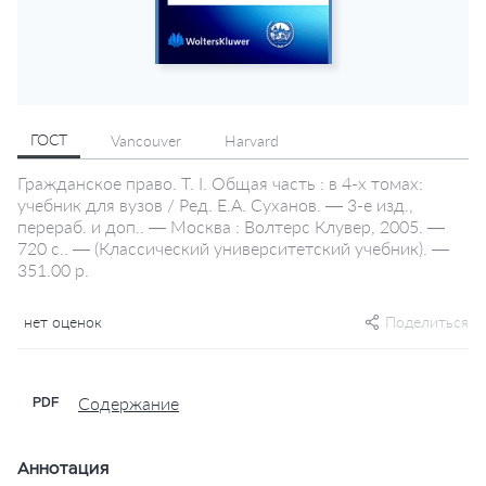
ГОСТ
Vancouver
Harvard
Гражданское право. Т. I. Общая часть : в 4-х томах:
учебник для вузов / Ред. Е.А. Суханов. — 3-е изд.,
перераб. и доп.. — Москва : Волтерс Клувер, 2005. —
720 с.. — (Классический университетский учебник). —
351.00 р.
нет оценок
Поделиться
Содержание
PDF
Аннотация