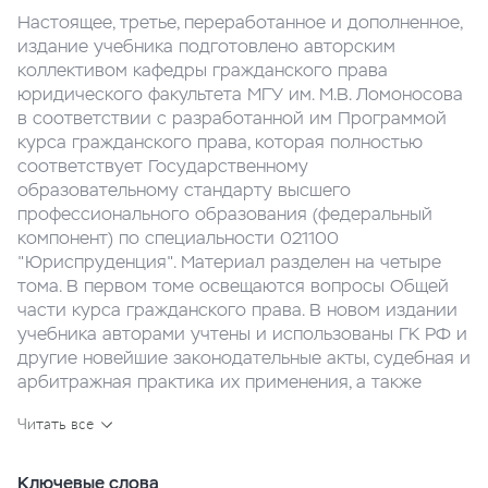
Настоящее, третье, переработанное и дополненное,
издание учебника подготовлено авторским
коллективом кафедры гражданского права
юридического факультета МГУ им. М.В. Ломоносова
в соответствии с разработанной им Программой
курса гражданского права, которая полностью
соответствует Государственному
образовательному стандарту высшего
профессионального образования (федеральный
компонент) по специальности 021100
"Юриспруденция". Материал разделен на четыре
тома. В первом томе освещаются вопросы Общей
части курса гражданского права. В новом издании
учебника авторами учтены и использованы ГК РФ и
другие новейшие законодательные акты, судебная и
арбитражная практика их применения, а также
широкий круг научных и практических работ
Читать все
отечественных цивилистов. В конце каждой главы
приводится список дополнительной литературы.
Каждый том учебника снабжен Алфавитно-
Ключевые слова