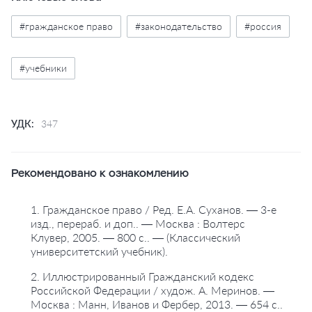
предметным указателем. Учебник выходит в серии
"Классический университетский учебник".
#гражданское право
#законодательство
#россия
Рекомендован Министерством образования и науки
РФ в качестве учебника для студентов высших
#учебники
учебных заведений, обучающихся по юридическим
специальностям. Предназначен также для
аспирантов и преподавателей юридических вузов,
работников органов государственной власти и
УДК:
347
управления и правоохранительных органов, других
практикующих юристов, желающих обновить свои
знания.
Рекомендовано к ознакомлению
1. Гражданское право / Ред. Е.А. Суханов. — 3-е
изд., перераб. и доп.. — Москва : Волтерс
Клувер, 2005. — 800 с.. — (Классический
университетский учебник).
2. Иллюстрированный Гражданский кодекс
Российской Федерации / худож. А. Меринов. —
Москва : Манн, Иванов и Фербер, 2013. — 654 с..