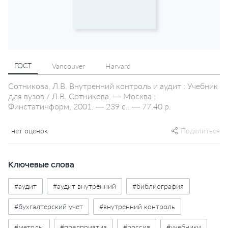
ГОСТ
Vancouver
Harvard
Сотникова, Л.В. Внутренний контроль и аудит : Учебник
для вузов / Л.В. Сотникова. — Москва :
Финстатинформ, 2001. — 239 с.. — 77.40 р.
нет оценок
Поделиться
Ключевые слова
#аудит
#аудит внутренний
#библиография
#бухгалтерский учет
#внутренний контроль
#методы
#предприятия
#россия
#учебники