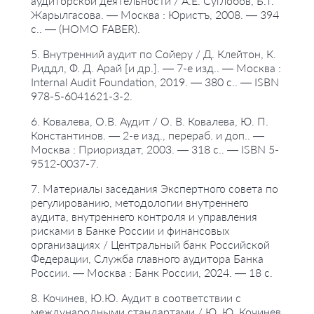
аудиторской деятельности / А.Е. Суглобов, Б.Т.
Жарылгасова. — Москва : Юристъ, 2008. — 394
с.. — (HOMO FABER).
5. Внутренний аудит по Сойеру / Д. Клейтон, К.
Риддл, Ф. Д. Арай [и др.]. — 7-е изд.. — Москва :
Internal Audit Foundation, 2019. — 380 с.. — ISBN
978-5-6041621-3-2.
6. Ковалева, О.В. Аудит / О. В. Ковалева, Ю. П.
Константинов. — 2-е изд., перераб. и доп.. —
Москва : Приориздат, 2003. — 318 с.. — ISBN 5-
9512-0037-7.
7. Материалы заседания Экспертного совета по
регулированию, методологии внутреннего
аудита, внутреннего контроля и управления
рисками в Банке России и финансовых
организациях / Центральный банк Российской
Федерации, Служба главного аудитора Банка
России. — Москва : Банк России, 2024. — 18 с.
8. Кочинев, Ю.Ю. Аудит в соответствии с
международными стандартами / Ю. Ю. Кочинев.