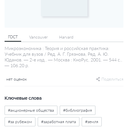
ГОСТ
Vancouver
Harvard
Микроэкономика : Теория и российская практика:
Учебник для вузов / Ред. А. Г. Грязнова, Ред. А. Ю.
Юданов. — 2-е изд.. — Москва : КноРус, 2001. — 544 с..
— 106.20 р.
нет оценок
Поделиться
Ключевые слова
#акционерные общества
#библиография
#за рубежом
#заработная плата
#земля