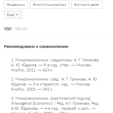
#издержки
#институционализм
#история денег
#история экономики
Еще
#капитал
#кейнсианство
#классификация
#конкуренция
#малый бизнес
УДК:
330.101
#маржинализм
#марксизм
#меркантилизм
#микроэкономика
#монетаризм
#монополии
Рекомендовано к ознакомлению
#олигополии
#предложение
#предприятия
1. Микроэкономика / редакторы: А. Г. Грязнова,
А. Ю. Юданов. — 9-е изд., стер.. — Москва :
#природные ресурсы
#россия
#рынок капитала
КноРус, 2011. — 624 с.
#рынок труда
#рыночная экономика
#спрос
2. Микроэкономика / ред.: А. Г. Грязнова, А. Ю.
Юданов. — 5-е стереотип. изд.. — Москва :
#стоимость
#теория денег
#теория экономики
КноРус, 2005. — 592 с.
#унитарные предприятия
#учебники
3. Микроэкономика: практический подход
(Managerial Economics) / Ред. А.Г. Грязнова, Ред.
#фондовые биржи
#ценные бумаги
#цивилизация
А.Ю. Юданова. — 4-е изд., перераб. и доп.. —