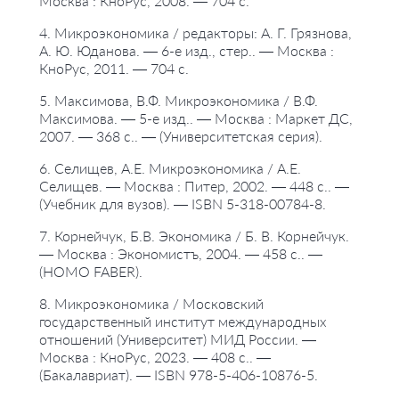
Москва : КноРус, 2008. — 704 с.
#экономические учения
4. Микроэкономика / редакторы: А. Г. Грязнова,
А. Ю. Юданова. — 6-е изд., стер.. — Москва :
КноРус, 2011. — 704 с.
5. Максимова, В.Ф. Микроэкономика / В.Ф.
Максимова. — 5-е изд.. — Москва : Маркет ДС,
2007. — 368 с.. — (Университетская серия).
6. Селищев, А.Е. Микроэкономика / А.Е.
Селищев. — Москва : Питер, 2002. — 448 с.. —
(Учебник для вузов). — ISBN 5-318-00784-8.
7. Корнейчук, Б.В. Экономика / Б. В. Корнейчук.
— Москва : Экономистъ, 2004. — 458 с.. —
(HOMO FABER).
8. Микроэкономика / Московский
государственный институт международных
отношений (Университет) МИД России. —
Москва : КноРус, 2023. — 408 с.. —
(Бакалавриат). — ISBN 978-5-406-10876-5.