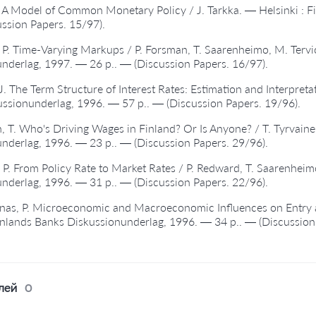
J. A Model of Common Monetary Policy / J. Tarkka. — Helsinki :
ussion Papers. 15/97).
 P. Time-Varying Markups / P. Forsman, T. Saarenheimo, M. Tervi
nderlag, 1997. — 26 p.. — (Discussion Papers. 16/97).
J. The Term Structure of Interest Rates: Estimation and Interpretat
ssionunderlag, 1996. — 57 p.. — (Discussion Papers. 19/96).
n, T. Who's Driving Wages in Finland? Or Is Anyone? / T. Tyrvaine
nderlag, 1996. — 23 p.. — (Discussion Papers. 29/96).
 P. From Policy Rate to Market Rates / P. Redward, T. Saarenheim
nderlag, 1996. — 31 p.. — (Discussion Papers. 22/96).
nas, P. Microeconomic and Macroeconomic Influences on Entry an
Finlands Banks Diskussionunderlag, 1996. — 34 p.. — (Discussion
лей
0