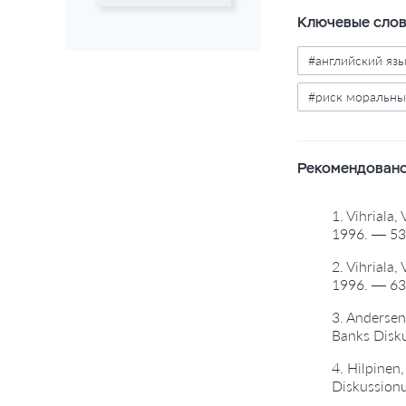
Ключевые сло
#английский яз
#риск моральн
Рекомендовано
1. Vihriala,
1996. — 53 
2. Vihriala,
1996. — 63 
3. Andersen
Banks Disku
4. Hilpinen
Diskussionu