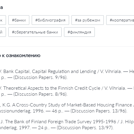
ва
ык
#банки
#библиография
#за рубежом
#кооперати
ый
#сберегательные банки
#финляндия
 к ознакомлению
 V. Bank Capital, Capital Regulation and Lending / V. Vihriala. — 
p.. — (Discussion Papers. 9/96).
 V. Theoretical Aspects to the Finnish Credit Cycle / V. Vihriala.
p.. — (Discussion Papers. 8/96).
, K.G. A Cross-Country Study of Market-Based Housing Finance /
ssionunderlag, 1996. — 46 p.. — (Discussion Papers. 13/96).
, J. The Bank of Finland Foreign Trade Survey 1995-1996 / J. Hil
nderlag, 1997. — 24 p.. — (Discussion Papers. 13/97).