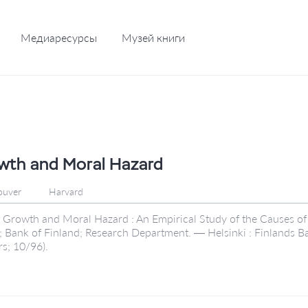
Медиаресурсы
Музей книги
wth and Moral Hazard
ouver
Harvard
it Growth and Moral Hazard : An Empirical Study of the Causes o
la; Bank of Finland; Research Department. — Helsinki : Finlands
s; 10/96).