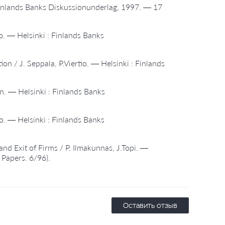
 Finlands Banks Diskussionunderlag, 1997. — 17
o. — Helsinki : Finlands Banks
ion / J. Seppala, P.Viertio. — Helsinki : Finlands
n. — Helsinki : Finlands Banks
o. — Helsinki : Finlands Banks
d Exit of Firms / P. Ilmakunnas, J.Topi. —
 Papers. 6/96).
Оставить отзыв