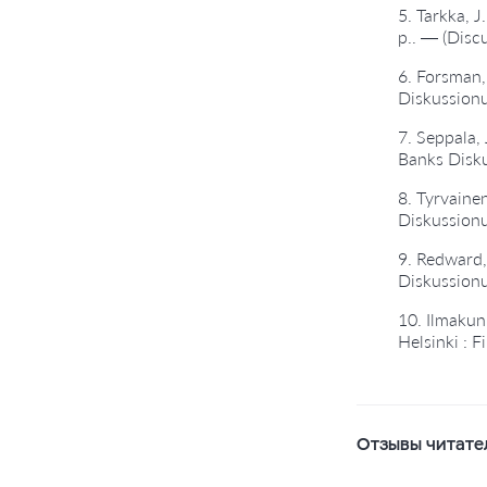
5. Tarkka, 
p.. — (Disc
6. Forsman,
Diskussionu
7. Seppala, 
Banks Disku
8. Tyrvaine
Diskussionu
9. Redward,
Diskussionu
10. Ilmakun
Helsinki : 
Отзывы читате