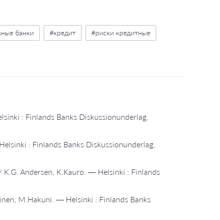
вные банки
#кредит
#риски кредитные
Helsinki : Finlands Banks Diskussionunderlag,
 — Helsinki : Finlands Banks Diskussionunderlag,
 K.G. Andersen, K.Kauro. — Helsinki : Finlands
pinen, M.Hakuni. — Helsinki : Finlands Banks