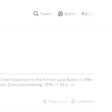
Поиск
Войти
RU
|
EN
f Credit Expansion by the Finnish Local Banks in 1986-
 Banks Diskussionunderlag, 1996. — 54 p.. —
Поделиться
Сохранить