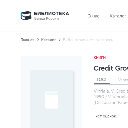
О нас
Каталог
Главная
Каталог
Библиографическая запись
КНИГИ
Credit Gro
ГОСТ
Vanc
Vihriala, V. Cred
1990 / V. Vihria
(Discussion Paper
нет оценок