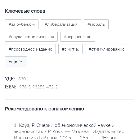
экспериментов, Боулз показывает, как хорошо
продуманные стимулы могут дополнять
Ключевые слова
гражданственные мотивы, на которых основывается
хорошее управление.
#за рубежом
#либерализация
#мораль
#наука экономическая
#неравенство
#переводное издание
#смит а.
#стимулирование
#теория экономики
Еще
#управление экономикой
#философия социальная
#философия экономическая
УДК:
330.1
#человек экономический
#экономисты
ISBN:
978-5-93255-472-2
#экономическая культура
Рекомендовано к ознакомлению
#экономические исследования
#экономическое поведение
1. Коуз, Р. Очерки об экономической науке и
экономистах / Р. Коуз. — Москва : Издательство
Института Гайдара, 2015. — 255 с.. — (Новое