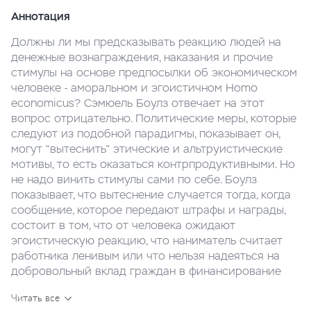
Аннотация
Должны ли мы предсказывать реакцию людей на
денежные вознаграждения, наказания и прочие
стимулы на основе предпосылки об экономическом
человеке - аморальном и эгоистичном Homo
economicus? Сэмюель Боулз отвечает на этот
вопрос отрицательно. Политические меры, которые
следуют из подобной парадигмы, показывает он,
могут "вытеснить" этические и альтруистические
мотивы, то есть оказаться контрпродуктивными. Но
не надо винить стимулы сами по себе. Боулз
показывает, что вытеснение случается тогда, когда
сообщение, которое передают штрафы и награды,
состоит в том, что от человека ожидают
эгоистическую реакцию, что наниматель считает
работника ленивым или что нельзя надеяться на
добровольный вклад граждан в финансирование
общественных благ. С помощью исторических и
Читать все
современных примеров, а также поведенческих