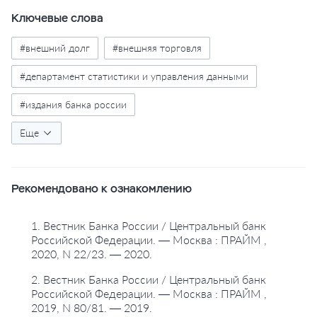
Ключевые слова
#внешний долг
#внешняя торговля
#департамент статистики и управления данными
#издания банка россии
#международная инвестиционная позиция
Еще
#платежный баланс
#россия
Рекомендовано к ознакомлению
#статистика платежного баланса
#трансграничные операции
#центральный аппарат
1. Вестник Банка России / Центральный банк
Российской Федерации. — Москва : ПРАЙМ ,
2020, N 22/23. — 2020.
2. Вестник Банка России / Центральный банк
Российской Федерации. — Москва : ПРАЙМ ,
2019, N 80/81. — 2019.