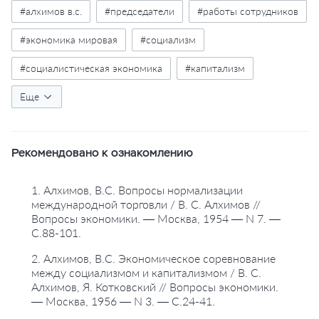
#алхимов в.с.
#председатели
#работы сотрудников
#экономика мировая
#социализм
#социалистическая экономика
#капитализм
#экономические связи
Еще
#сотрудничество стран
Рекомендовано к ознакомлению
1. Алхимов, В.С. Вопросы нормализации
международной торговли / В. С. Алхимов //
Вопросы экономики. — Москва, 1954 — N 7. —
С.88-101.
2. Алхимов, В.С. Экономическое соревнование
между социализмом и капитализмом / В. С.
Алхимов, Я. Котковский // Вопросы экономики.
— Москва, 1956 — N 3. — С.24-41.