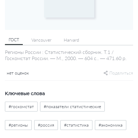
ГОСТ
Vancouver
Harvard
Регионы России : Статистический сборник. Т.1 /
Госкомстат России. — М., 2000. — 604 с.. — 471.60 р.
нет оценок
Поделиться
Ключевые слова
#госкомстат
#показатели статистические
#регионы
#россия
#статистика
#экономика