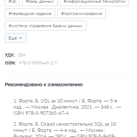
#sql
#базы данных
#информационные технологии
#переводное издание
#программирование
#система управления базами данных
#языки программирования
Еще
УДК:
004
ISBN:
978-5-9909445-2-7
Рекомендовано к ознакомлению
1. Форта, Б. SQL за 10 минут / Б. Форта. — 5-е
изд.. — Москва : Диалектика, 2021. — 348 с.. —
ISBN 978-5-907365-67-4.
2. Форта, Б. Освой самостоятельно SQL за 10
минут / Б. Форта. — 4-е изд.. — Москва :
Вильямс, 2014. — 280 с.. — ISBN 978-5-8459-