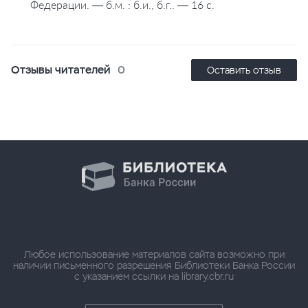
Федерации. — б.м. : б.и., б.г.. — 16 с.
Отзывы читателей
0
Оставить отзыв
Любое использование материалов сайта возможно при
наличии письменного разрешения Библиотеки Банка России
с указанием ссылки на library.cbr.ru