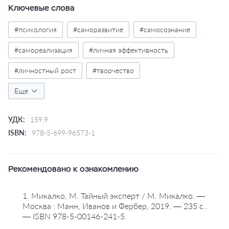
на многие вопросы, мучающие творческих людей.
Ключевые слова
Подсказывает, где искать по-настоящему
гениальные идеи, как удерживать вдохновение, как
#психология
#саморазвитие
#самосознание
взаимодействовать с коллегами. "Поймать большую
рыбу" - безусловно, одна из самых незаурядных
#самореализация
#личная эффективность
книг о творчестве. И одна из самых полезных.
#личностный рост
#творчество
#творческое мышление
Еще
#биографии
#переводное издание
УДК:
159.9
ISBN:
978-5-699-96573-1
Рекомендовано к ознакомлению
1. Микалко, М. Тайный эксперт / М. Микалко. —
Москва : Манн, Иванов и Фербер, 2019. — 235 с..
— ISBN 978-5-00146-241-5.