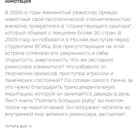
Аннотация
В 2000-е годы знаменитый режиссер, прежде
известный свой патологической стеснительностью,
внезапно превратился в "странствующего оратора",
который объехал с лекциями более 30 стран. В
2009 году он побывал и в Москве, выступив перед
студентами ВГИКа. Все присутствующие на этой
встрече отмечали его уверенность в себе,
открытость, энергичность. Что же заставило
режиссера измениться? Что избавило от
творческих кризисов, приступов агрессии и
панических состояний? По словам самого Линча, за
это нужно благодарить трансцендентальную
медитацию, которой он занимается дважды в день.
Текст книги "Поймать большую рыбу" во многом
похож на медитативный. Он погружает читателя во
внутренний мир великого режиссера, заставляет
увидеть окружающее его глазами, пережить его
Читать все
ощущения, узнать, что он вкладывал в тот или иной
образ в своих фильмах. При этом книга дает ответы