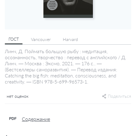
ГОСТ
Vancouver
Harvard
Линч, Д. Поймать большую рыбу : медитация,
осознанность, творчество : перевод с английского / Д.
Линч. — Москва : Эксмо, 2021. — 176 с.. —
(Бестселлеры саморазвития). — Перевод издания:
Catching the big fish: meditation, consciousness, and
creativity. — ISBN 978-5-699-96573-1.
нет оценок
Поделиться
Содержание
PDF