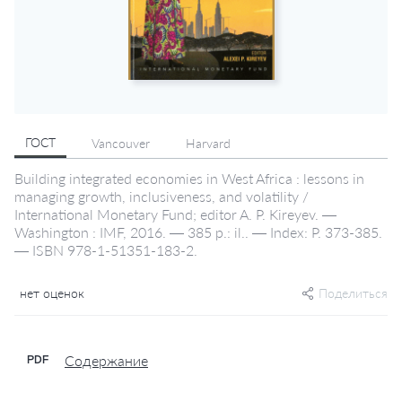
ГОСТ
Vancouver
Harvard
Building integrated economies in West Africa : lessons in
managing growth, inclusiveness, and volatility /
International Monetary Fund; editor A. P. Kireyev. —
Washington : IMF, 2016. — 385 p.: il.. — Index: P. 373-385.
— ISBN 978-1-51351-183-2.
нет оценок
Поделиться
Содержание
PDF