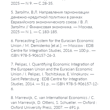
2025 — N 9. — С.28-35.
5. Загойти, В.Л. Направления гармонизации
денежно-кредитной политики в рамках
Евразийского экономического союза / В. Л.
Загойти // Финансовая экономика. — Москва,
2025 — N 1. — С.183-185.
6. Forecasting System for the Eurasian Economic
Union / M. Demidenko [et al.]. — Moscow : EDB
Centre for Integration Studies, 2016. — 100 p.. —
ISBN 978-5-906157-26-3.
7. Pelipas, I. Quantifying Economic Integration of
the European Union and the Eurasian Economic
Union / I. Pelipas, I. Tochitskaya, E. Vinokurov. —
Saint Petersburg : EDB Centre for Integration
Studies, 2014. — 51 p.. — ISBN 978-5-906157-12-
6.
8. Marrewijk, C. van International Economics / C.
van Marrewijk, D. Ottens, S. Schueller. — Oxford :
Oxford University Press, 2007. — 691 p.