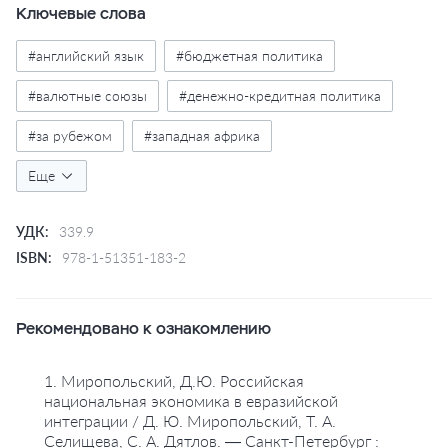
Ключевые слова
#английский язык
#бюджетная политика
#валютные союзы
#денежно-кредитная политика
#за рубежом
#западная африка
#интеграция международная
Еще
#интеграция региональная
#интеграция экономическая
УДК:
339.9
#макроэкономическая политика
ISBN:
978-1-51351-183-2
#финансовая стабильность
#экономический рост
Рекомендовано к ознакомлению
1. Миропольский, Д.Ю. Российская
национальная экономика в евразийской
интеграции / Д. Ю. Миропольский, Т. А.
Селищева, С. А. Дятлов. — Санкт-Петербург :