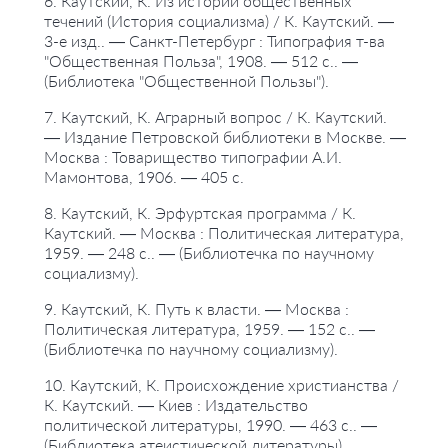
6. Каутский, К. Из истории общественных
течений (История социализма) / К. Каутский. —
3-е изд.. — Санкт-Петербург : Типография т-ва
"Общественная Польза", 1908. — 512 с.. —
(Библиотека "Общественной Пользы").
7. Каутский, К. Аграрный вопрос / К. Каутский.
— Издание Петровской библиотеки в Москве. —
Москва : Товарищество типографии А.И.
Мамонтова, 1906. — 405 с.
8. Каутский, К. Эрфуртская программа / К.
Каутский. — Москва : Политическая литература,
1959. — 248 с.. — (Библиотечка по научному
социализму).
9. Каутский, К. Путь к власти. — Москва :
Политическая литература, 1959. — 152 с.. —
(Библиотечка по научному социализму).
10. Каутский, К. Происхождение христианства /
К. Каутский. — Киев : Издательство
политической литературы, 1990. — 463 с.. —
(Библиотека атеистической литературы).