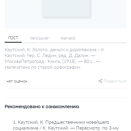
ГОСТ
Vancouver
Harvard
Каутский, К. Золото, деньги и дороговизна / К.
Каутский; пер. С. Ледин; ред. Д. Далин. —
МоскваПетроград : Книга, [1918]. — 80 с.. — .
Напечатано по старой орфографии.
нет оценок
Поделиться
Рекомендовано к ознакомлению
1. Каутский, К. Предшественники новейшего
социализма / К. Каутский. — Пересмотр. по 3-му